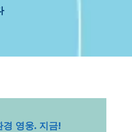
다
경 영웅. 지금!