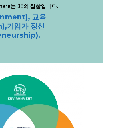
osphere는 3E의 집합입니다.
onment), 교육
on),기업가 정신
eneurship).